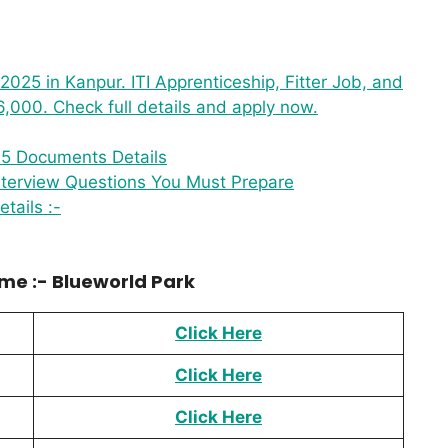
025 in Kanpur. ITI Apprenticeship, Fitter Job, and
6,000. Check full details and apply now.
25 Documents Details
Interview Questions You Must Prepare
tails :-
e :- Blueworld Park
Click Here
Click Here
Click Here