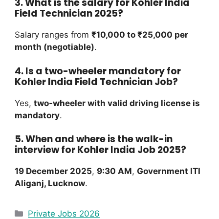
3. What is the salary for Kohler India
Field Technician 2025?
Salary ranges from
₹10,000 to ₹25,000 per
month (negotiable)
.
4. Is a two-wheeler mandatory for
Kohler India Field Technician Job?
Yes,
two-wheeler with valid driving license is
mandatory
.
5. When and where is the walk-in
interview for Kohler India Job 2025?
19 December 2025
,
9:30 AM
,
Government ITI
Aliganj, Lucknow
.
Private Jobs 2026