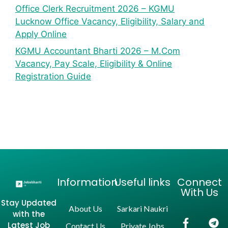
Office Clerk Recruitment 2026 – KGMU
Lucknow Office Vacancy, Eligibility, Salary and
Apply Online
KGMU Accountant Bharti 2026 – M.Com
Vacancy, Pay Scale, Eligibility & Online
Registration Guide
Information
Useful links
Connect
With Us
Stay Updated
About Us
Sarkari Naukri
with the
Latest Job
Contact Us
Private Jobs