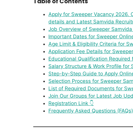
Table of Contents
Apply for Sweeper Vacancy 2026. Chec
details and Latest Samvida Recrui
Job Overview of Sweeper Samvida
Important Dates for Sweeper Onlin
Age Limit & Eligibility Criteria for
Application Fee Details for Sweepe
Educational Qualification Required
Salary Structure & Work Profile fo
Step-by-Step Guide to Apply Onli
Selection Process for Sweeper Sam
List of Required Documents for Sw
Join Our Groups for Latest Job Up
Registration Link 👇
Frequently Asked Questions (FAQs)