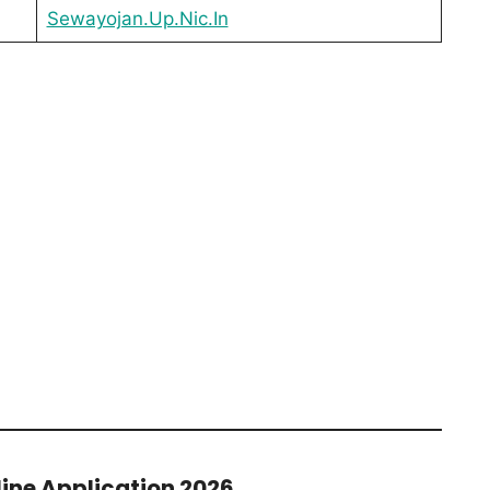
Sewayojan.Up.Nic.In
ine Application 2026