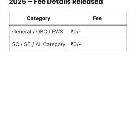
2025 – Fee Details Released
Category
Fee
General / OBC / EWS
₹0/-
SC / ST / All Category
₹0/-